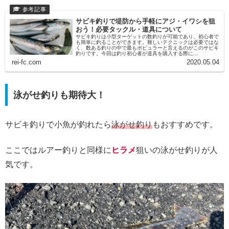
サビキ釣りで堤防から手軽にアジ・イワシを狙
おう！必要タックル・道具について
サビキ釣りは小型ターゲットの数釣りが可能であり、初心者で
も簡単に釣ることができます。難しいテクニックは必要ではな
く、数ある釣りの中で最もポピュラーと言えるのがこのサビキ
釣りです。今回は釣り初心者が道具を購入する際に...
rei-fc.com
2020.05.04
泳がせ釣りも期待大！
サビキ釣りで小魚が釣れたら
泳がせ釣り
もおすすめです。
ここではルアー釣りと同様に
ヒラメ
狙いの泳がせ釣りが人
気です。