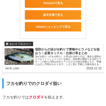
Amazonで見る
楽天市場で見る
Yahoo!ショッピングで見る
堤防からの泳がせ釣りで青物やヒラメなどを狙
おう！必要タックル・仕掛け等まとめ
泳がせ釣り（のませ釣り）と呼ばれる釣り方は、身近な堤防か
らでもフィッシュイーターを狙え、好釣果が期待できる釣りで
す！この釣りの餌は活きたアジなどの小魚が必要となり、準備
には少し手間がかかります。しかし割と手軽に大物を狙える...
rei-fc.com
2019.12.15
フカセ釣りでのクロダイ狙い
フカセ釣りでは
クロダイ
を狙えます。