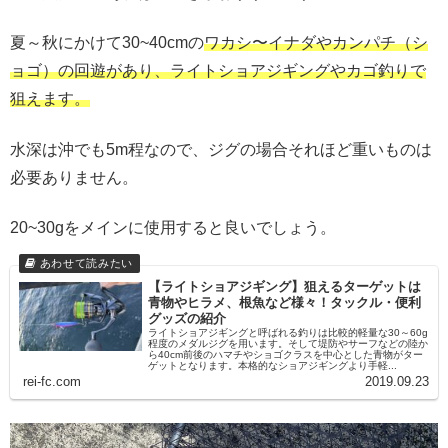
夏～秋にかけて30~40cmの
ワカシ〜イナダやカンパチ（シ
ョゴ）の回遊があり、ライトショアジギングやカゴ釣りで
狙えます。
水深は沖でも5m程なので、ジグの場合それほど重いものは
必要ありません。
20~30gをメインに使用すると良いでしょう。
【ライトショアジギング】狙えるターゲットは
青物やヒラメ、根魚など様々！タックル・便利
グッズの紹介
ライトショアジギングと呼ばれる釣りは比較的軽量な30～60g
程度のメダルジグを用います。そして堤防やサーフなどの陸か
ら40cm前後のハマチやショゴクラスを中心とした青物がター
ゲットとなります。本格的なショアジギングより手軽...
rei-fc.com
2019.09.23