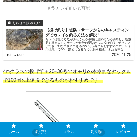
良型カレイ狙いも可能
【投げ釣り】堤防・サーフからのキャスティン
グでカレイを釣る方法を解説！
カレイは狙える魚が少なくなる冬場に産卵のため接岸し、最盛
期を迎えます。サーフや砂地の堤防からの投げ釣りで狙うこと
ができ、割と手軽にできるので初心者にもおすすめです。サイ
ズは最大で50cmほどになるため大物を狙え、また食味も...
rei-fc.com
2020.11.25
4mクラスの投げ竿＋20~30号のオモリの本格的なタックル
で100m以上遠投できるものがおすすめです。
ホーム
釣行記
コラム
釣り場
レビュー