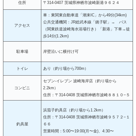
住所
〒314-0407 茨城県神栖市波崎新港９６２４
車：東関東自動車道「潮来IC」から49分(34km)
公共交通機関：JR総武本線「銚子駅」→ バス
アクセス
（関東鉄道波崎海水浴場行き）「新港」下車→徒
歩14分(1.2km)
駐車場
岸壁沿いに横付け可
トイレ
あり（釣り場から700m）
セブン-イレブン 波崎海岸店（釣り場から
コンビニ
2.2km）
住所：〒314-0408 茨城県神栖市波崎８８１０−５
浜茄子釣具店（釣り場から1.2km）
住所：〒314-0408 茨城県神栖市波崎９５７２−１
釣具屋
６６
営業時間：5:00〜19:00(月〜金)、4:30〜