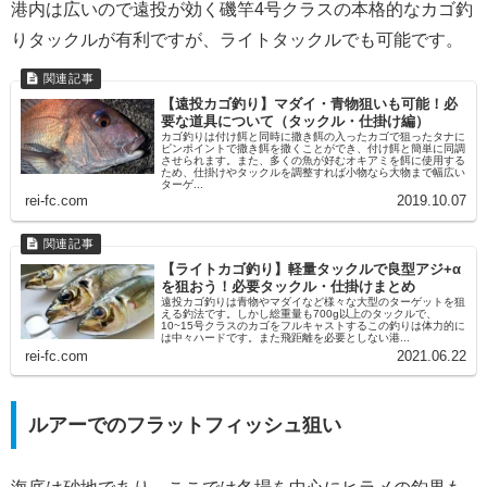
港内は広いので遠投が効く磯竿4号クラスの本格的なカゴ釣
りタックルが有利ですが、ライトタックルでも可能です。
【遠投カゴ釣り】マダイ・青物狙いも可能！必
要な道具について（タックル・仕掛け編）
カゴ釣りは付け餌と同時に撒き餌の入ったカゴで狙ったタナに
ピンポイントで撒き餌を撒くことができ、付け餌と簡単に同調
させられます。また、多くの魚が好むオキアミを餌に使用する
ため、仕掛けやタックルを調整すれば小物なら大物まで幅広い
ターゲ...
rei-fc.com
2019.10.07
【ライトカゴ釣り】軽量タックルで良型アジ+α
を狙おう！必要タックル・仕掛けまとめ
遠投カゴ釣りは青物やマダイなど様々な大型のターゲットを狙
える釣法です。しかし総重量も700g以上のタックルで、
10~15号クラスのカゴをフルキャストするこの釣りは体力的に
は中々ハードです。また飛距離を必要としない港...
rei-fc.com
2021.06.22
ルアーでのフラットフィッシュ狙い