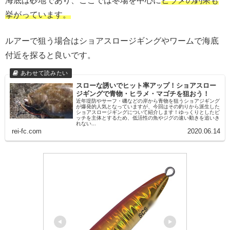
海底は砂地であり、ここでは冬場を中心に
ヒラメの釣果も
挙がっています。
ルアーで狙う場合はショアスロージギングやワームで海底
付近を探ると良いです。
スローな誘いでヒット率アップ！ショアスロー
ジギングで青物・ヒラメ・マゴチを狙おう！
近年堤防やサーフ・磯などの岸から青物を狙うショアジギング
が爆発的人気となっていますが、今回はその釣りから派生した
ショアスロージギングについて紹介します！ゆっくりとしたピ
ッチを主体とするため、低活性の魚やジグの速い動きを追いき
れない...
rei-fc.com
2020.06.14