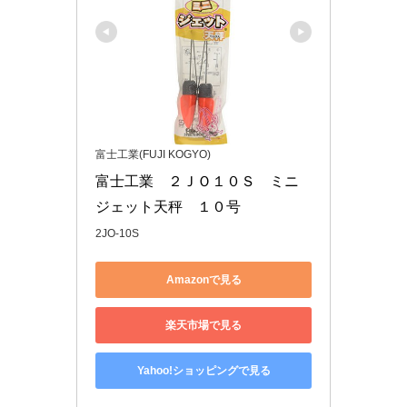
富士工業(FUJI KOGYO)
富士工業　２ＪＯ１０Ｓ　ミニ
ジェット天秤　１０号
2JO-10S
Amazonで見る
楽天市場で見る
Yahoo!ショッピングで見る