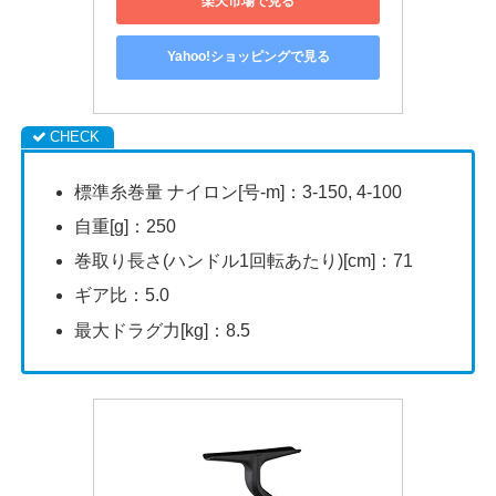
楽天市場で見る
Yahoo!ショッピングで見る
標準糸巻量 ナイロン[号-m]：3-150, 4-100
自重[g]：250
巻取り長さ(ハンドル1回転あたり)[cm]：71
ギア比：5.0
最大ドラグ力[kg]：8.5