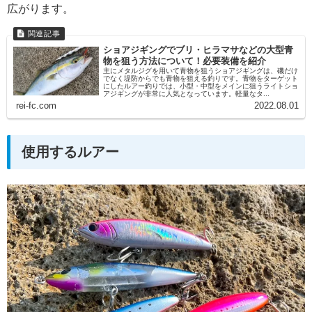
広がります。
ショアジギングでブリ・ヒラマサなどの大型青
物を狙う方法について！必要装備を紹介
主にメタルジグを用いて青物を狙うショアジギングは、磯だけ
でなく堤防からでも青物を狙える釣りです。青物をターゲット
にしたルアー釣りでは、小型・中型をメインに狙うライトショ
アジギングが非常に人気となっています。軽量なタ...
rei-fc.com
2022.08.01
使用するルアー