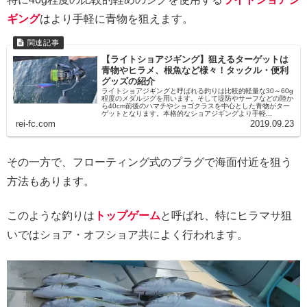
ギング
はより手軽に青物を狙えます。
【ライトショアジギング】狙えるターゲットは
青物やヒラメ、根魚など様々！タックル・便利
グッズの紹介
ライトショアジギングと呼ばれる釣りは比較的軽量な30～60g
程度のメダルジグを用います。そして堤防やサーフなどの陸か
ら40cm前後のハマチやショゴクラスを中心とした青物がター
ゲットとなります。本格的なショアジギングより手軽...
rei-fc.com
2019.09.23
その一方で、フローティング式のプラグで海面付近を狙う
方法もあります。
このような釣りは
トップゲーム
と呼ばれ、特にヒラマサ狙
いではショア・オフショア共によく行われます。