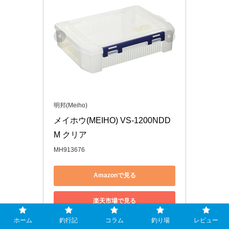
明邦(Meiho)
メイホウ(MEIHO) VS-1200NDD
M クリア
MH913676
Amazonで見る
楽天市場で見る
ホーム
釣行記
コラム
釣り場
レビュー
Yahoo!ショッピングで見る