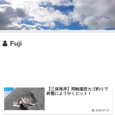
全国各地での様々な釣り情報を発信
全国釣り紀行
Fuji
【三保海岸】両軸遠投カゴ釣りで
釣行記
終盤にようやくヒット！
2025.07.27