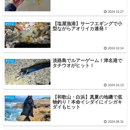
2024.10.27
【塩屋漁港】サーフエギングで小
釣行記
型ながらアオリイカ連発！
2024.10.14
淡路島でルアーゲーム！津名港で
釣行記
タチウオがヒット！
2024.10.13
【和歌山・白浜】真夏の地磯で底
釣行記
物釣り！本命イシダイにイシガキ
ダイもヒット
2024.08.31