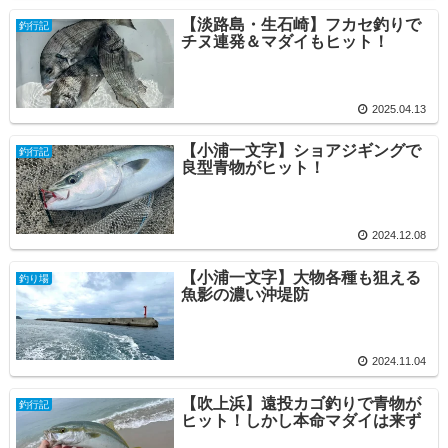
【淡路島・生石崎】フカセ釣りで
釣行記
チヌ連発＆マダイもヒット！
2025.04.13
【小浦一文字】ショアジギングで
釣行記
良型青物がヒット！
2024.12.08
【小浦一文字】大物各種も狙える
釣り場
魚影の濃い沖堤防
2024.11.04
【吹上浜】遠投カゴ釣りで青物が
釣行記
ヒット！しかし本命マダイは来ず