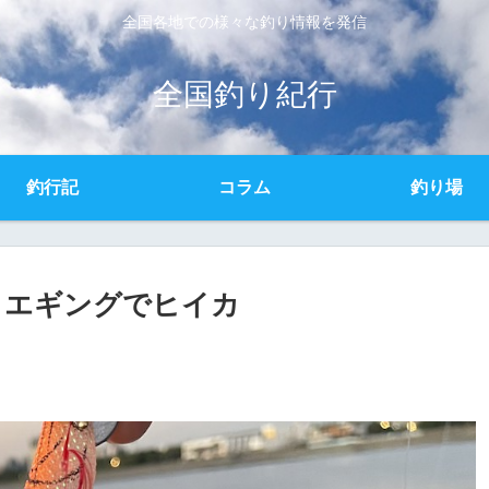
全国各地での様々な釣り情報を発信
全国釣り紀行
釣行記
コラム
釣り場
トエギングでヒイカ