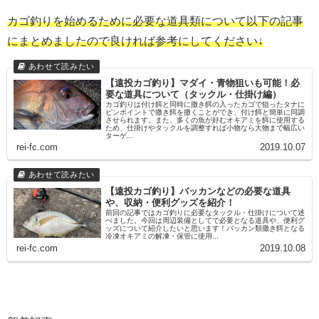
カゴ釣りを始めるために必要な道具類について以下の記事
にまとめましたので良ければ参考にしてください↓
【遠投カゴ釣り】マダイ・青物狙いも可能！必
要な道具について（タックル・仕掛け編）
カゴ釣りは付け餌と同時に撒き餌の入ったカゴで狙ったタナに
ピンポイントで撒き餌を撒くことができ、付け餌と簡単に同調
させられます。また、多くの魚が好むオキアミを餌に使用する
ため、仕掛けやタックルを調整すれば小物なら大物まで幅広い
ターゲ...
rei-fc.com
2019.10.07
【遠投カゴ釣り】バッカンなどの必要な道具
や、収納・便利グッズを紹介！
前回の記事ではカゴ釣りに必要なタックル・仕掛けについて述
べました。今回は周辺装備としてで必要となる道具や、便利グ
ッズについて紹介したいと思います！バッカン類撒き餌となる
冷凍オキアミの解凍・保管に使用...
rei-fc.com
2019.10.08