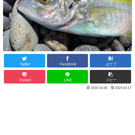
Twitter
Facebook
はてブ
コピー
Pocket
LINE
2019.10.06
2024.03.17