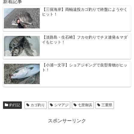
新着記事
【三保海岸】両軸遠投カゴ釣りで終盤にようやく
ヒット！
【淡路島・生石崎】フカセ釣りでチヌ連発＆マダ
イもヒット！
【小浦一文字】ショアジギングで良型青物がヒッ
ト！
釣行記
カゴ釣り
シマアジ
七里御浜
三重県
スポンサーリンク