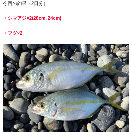
今回の釣果（2日分）
・
シマアジ
×2(28cm, 24cm)
・フグ×2