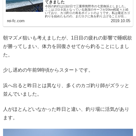
てきました
今回の釣行は1泊2日で三重県熊野市の七里御浜としました。
ここはゴロタ浜となっている急深のサーフが20km程延々と続
いており、カゴ釣りの有名ポイントのようです。私は最近カゴ
釣りを始めたものの、まだロクに魚を釣り上げることが出...
rei-fc.com
2019.10.05
朝マズメ狙いも考えましたが、1日目の疲れの影響で睡眠欲
が勝ってしまい、体力を回復させてから釣ることにしまし
た。
少し遅めの午前9時頃からスタートです。
浜へ出ると昨日とは異なり、多くのカゴ釣り師がズラッと
並んでいました。
人がほとんどいなかった昨日と違い、釣り場に活気があり
ます。