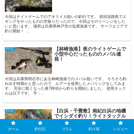
今回はナイトゲームでのアオリイカ狙いの釣行です。 前回淡路島でエ
ギングをやったものの空振りだったので、今回はそのリベンジをした
いと思います。 場所は兵庫県神戸市の塩屋漁港です。 サーフエリアで
釣り開始！ ...
【林崎漁港】夜のライトゲームで
釣行記
小型中心だったもののメバル連
発！
今回は兵庫県明石市にある林崎漁港でのメバル狙いです。 そろそろ釣
れ出す時期かと思ったので、ルアーを使用したメバリングをしてみま
す。 完全に暗くなった夜7時頃から釣りを開始しました。 使用タック
ルは以下です。 竿：...
【白浜・千畳敷】南紀白浜の地磯
釣行記
でイシダイ釣り！ライトタックル
で本命ゲット！
ホーム
釣行記
コラム
釣り場
レビュー