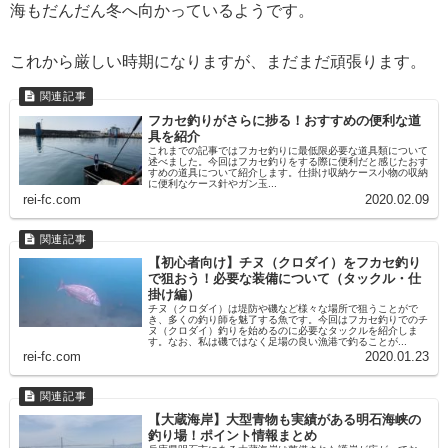
海もだんだん冬へ向かっているようです。
これから厳しい時期になりますが、まだまだ頑張ります。
フカセ釣りがさらに捗る！おすすめの便利な道
具を紹介
これまでの記事ではフカセ釣りに最低限必要な道具類について
述べました。今回はフカセ釣りをする際に便利だと感じたおす
すめの道具について紹介します。仕掛け収納ケース小物の収納
に便利なケース針やガン玉...
rei-fc.com
2020.02.09
【初心者向け】チヌ（クロダイ）をフカセ釣り
で狙おう！必要な装備について（タックル・仕
掛け編）
チヌ（クロダイ）は堤防や磯など様々な場所で狙うことがで
き、多くの釣り師を魅了する魚です。今回はフカセ釣りでのチ
ヌ（クロダイ）釣りを始めるのに必要なタックルを紹介しま
す。なお、私は磯ではなく足場の良い漁港で釣ることが...
rei-fc.com
2020.01.23
【大蔵海岸】大型青物も実績がある明石海峡の
釣り場！ポイント情報まとめ