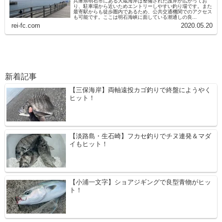
兵庫県明石市にある大蔵海岸は整備された護岸が広がってお
り、駐車場から近いためエントリーしやすい釣り場です。また
最寄駅からも徒歩圏内であるため、公共交通機関でのアクセス
も可能です。ここは明石海峡に面している潮通しの良...
rei-fc.com
2020.05.20
新着記事
【三保海岸】両軸遠投カゴ釣りで終盤にようやく
ヒット！
【淡路島・生石崎】フカセ釣りでチヌ連発＆マダ
イもヒット！
【小浦一文字】ショアジギングで良型青物がヒッ
ト！