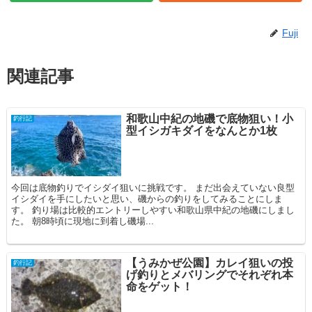
Fuji
関連記事
和歌山中紀の地磯で底物狙い！小
釣行記
型イシガキダイをなんとか1枚
今回は底物釣りでイシダイ狙いに挑戦です。 まだ出会えていない良型
イシダイを手にしたいと思い、磯からの釣りをしてみることにしま
す。 釣り場は比較的エントリーしやすい和歌山県中紀の地磯にしまし
た。 朝8時頃に現地に到着し磯場...
【うみかぜ公園】カレイ狙いの投
釣行記
げ釣りとメバリングでそれぞれ本
命をゲット！