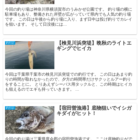
今回の釣り場は神奈川県横須賀市のうみかぜ公園です。 釣り場の横に
駐車場もあり、整備された岸壁が広がっていて県内でも人気の釣り場
です。 この日は午後から釣り場に入り、まず日中は投げ釣りでカレイ
を狙います。 そして日没後には...
【検見川浜突堤】晩秋のライトエ
釣行記
ギングでヒイカ
今回は千葉県千葉市の検見川浜突堤での釣行です。 この日はあまり釣
りの時間が取れなかったので、夕方の時間帯だけサクッとルアー釣り
をすることに。 とりあえずシーバス用タックルと、この時期はヒイカ
も狙えるのでエギも持っていきます。 ...
【宿田曽漁港】底物狙いでイシガ
釣行記
キダイがヒット！
今回の釣り場は三重県度会郡の宿田曽漁港です。 ここは底物釣りがで