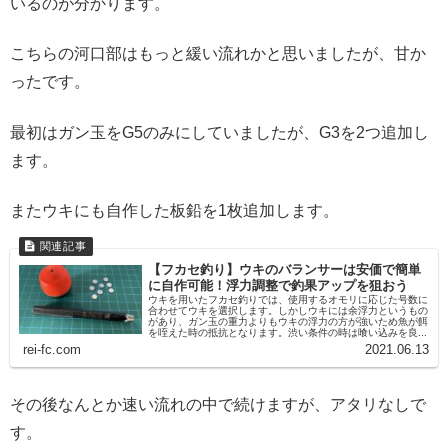
いるのが分かります。
こちらの河口部はもっと緩い流れかと思いましたが、甘か
ったです。
最初はガン玉をG5のみにしていましたが、G3を2つ追加し
ます。
またウキにも自作した板鉛を1枚追加します。
【フカセ釣り】ウキのバランサーは安価で簡単
に自作可能！浮力調整で釣果アップを狙おう
ウキを用いたフカセ釣りでは、使用するオモリに応じた号数に
合わせてウキを選択します。しかしウキには余浮力というもの
があり、ガン玉の重力よりもウキの浮力の方が強いため魚が餌
を咥えた時の抵抗となります。渋い条件の時は喰い込みを良...
rei-fc.com
2021.06.13
その後なんとか速い流れの中で続けますが、アタリなしで
す。