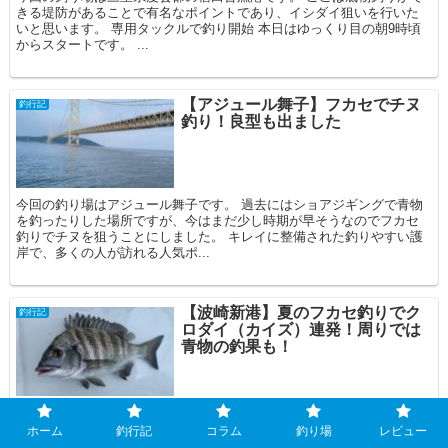
きる堤防があることで有名なポイントであり、イシダイ狙いを行いた
いと思います。 専用タックルで釣り開始 本日はゆっくり目の朝9時頃
からスタートです。 ...
【アジュール舞子】フカセでチヌ
釣行記
釣り！良型も出ました
今回の釣り場はアジュール舞子です。 過去にはショアジギングで青物
を釣ったりした場所ですが、今はまだ少し時期が早そうなのでフカセ
釣りでチヌを狙うことにしました。 キレイに整備された釣りやすい護
岸で、多くの人が訪れる人気ポ...
【波崎新港】夏のフカセ釣りでク
釣行記
ロダイ（カイズ）連発！周りでは
青物の釣果も！
本日は茨城県の波崎新港にやってきました。 今回はフカセ釣りでクロ
ダイを狙いたいと思います。 ここは千葉県との県境に位置しており、
ホーム
釣行記
コラム
釣り場
レビュー
利根川の河口部に位置しています。 この付近では夏になるとカンパチ