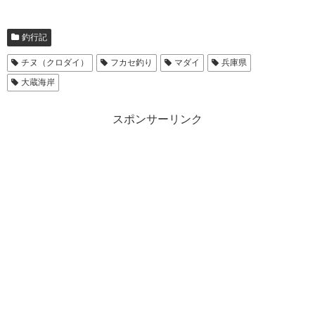
釣行記
チヌ（クロダイ）
フカセ釣り
マダイ
兵庫県
大蔵海岸
スポンサーリンク