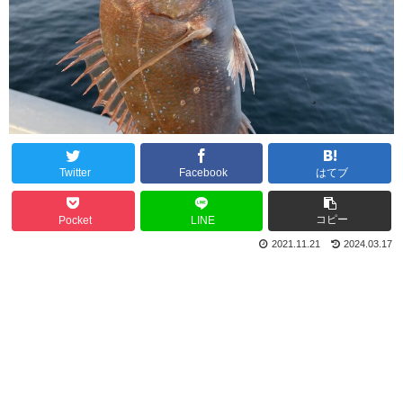
Twitter
Facebook
はてブ
コピー
Pocket
LINE
2021.11.21
2024.03.17