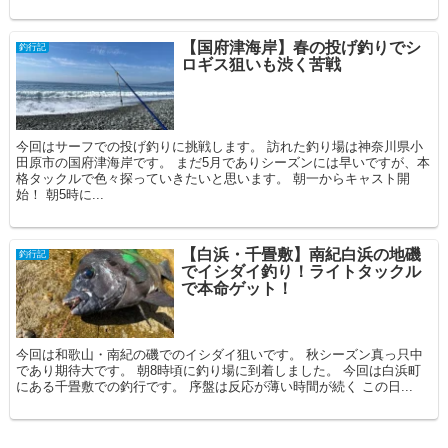
【国府津海岸】春の投げ釣りでシ
釣行記
ロギス狙いも渋く苦戦
今回はサーフでの投げ釣りに挑戦します。 訪れた釣り場は神奈川県小
田原市の国府津海岸です。 まだ5月でありシーズンには早いですが、本
格タックルで色々探っていきたいと思います。 朝一からキャスト開
始！ 朝5時に...
【白浜・千畳敷】南紀白浜の地磯
釣行記
でイシダイ釣り！ライトタックル
で本命ゲット！
今回は和歌山・南紀の磯でのイシダイ狙いです。 秋シーズン真っ只中
であり期待大です。 朝8時頃に釣り場に到着しました。 今回は白浜町
にある千畳敷での釣行です。 序盤は反応が薄い時間が続く この日...