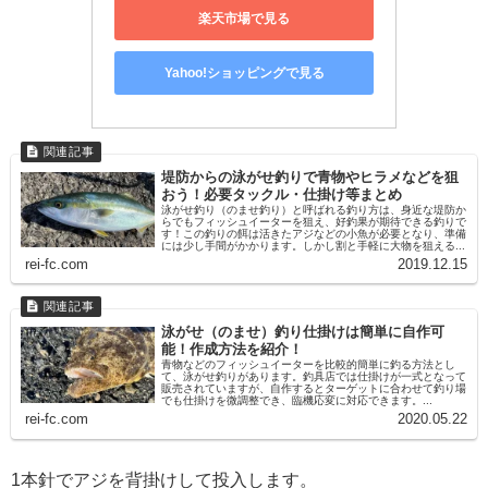
楽天市場で見る
Yahoo!ショッピングで見る
堤防からの泳がせ釣りで青物やヒラメなどを狙
おう！必要タックル・仕掛け等まとめ
泳がせ釣り（のませ釣り）と呼ばれる釣り方は、身近な堤防か
らでもフィッシュイーターを狙え、好釣果が期待できる釣りで
す！この釣りの餌は活きたアジなどの小魚が必要となり、準備
には少し手間がかかります。しかし割と手軽に大物を狙える...
rei-fc.com
2019.12.15
泳がせ（のませ）釣り仕掛けは簡単に自作可
能！作成方法を紹介！
青物などのフィッシュイーターを比較的簡単に釣る方法とし
て、泳がせ釣りがあります。釣具店では仕掛けが一式となって
販売されていますが、自作するとターゲットに合わせて釣り場
でも仕掛けを微調整でき、臨機応変に対応できます。...
rei-fc.com
2020.05.22
1本針でアジを背掛けして投入します。