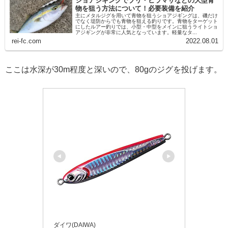
ショアジギングでブリ・ヒラマサなどの大型青
物を狙う方法について！必要装備を紹介
主にメタルジグを用いて青物を狙うショアジギングは、磯だけ
でなく堤防からでも青物を狙える釣りです。青物をターゲット
にしたルアー釣りでは、小型・中型をメインに狙うライトショ
アジギングが非常に人気となっています。軽量なタ...
rei-fc.com
2022.08.01
ここは水深が30m程度と深いので、80gのジグを投げます。
ダイワ(DAIWA)