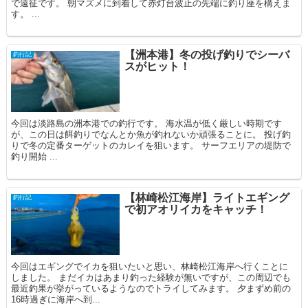
で遠征です。 朝マズメに到着して赤灯台波止の先端に釣り座を構えま
す。 ...
【洲本港】冬の投げ釣りでシーバ
釣行記
スがヒット！
今回は淡路島の洲本港での釣行です。 海水温が低く厳しい時期です
が、この日は餌釣りでなんとか魚が釣れないか頑張ることに。 投げ釣
りで冬の定番ターゲットのカレイを狙います。 サーフエリアの堤防で
釣り開始 ...
【林崎松江海岸】ライトエギング
釣行記
で初アオリイカをキャッチ！
今回はエギングでイカを狙いたいと思い、林崎松江海岸へ行くことに
しました。 まだイカはあまり釣った経験が無いですが、この周辺でも
最近釣果が挙がっているようなのでトライしてみます。 夕まずめ前の
16時過ぎに海岸へ到...