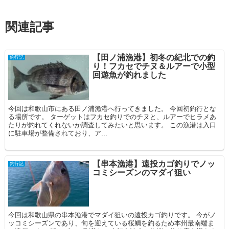
関連記事
【田ノ浦漁港】初冬の紀北での釣
釣行記
り！フカセでチヌ＆ルアーで小型
回遊魚が釣れました
今回は和歌山市にある田ノ浦漁港へ行ってきました。 今回初釣行とな
る場所です。 ターゲットはフカセ釣りでのチヌと、ルアーでヒラメあ
たりが釣れてくれないか調査してみたいと思います。 この漁港は入口
に駐車場が整備されており、ア...
【串本漁港】遠投カゴ釣りでノッ
釣行記
コミシーズンのマダイ狙い
今回は和歌山県の串本漁港でマダイ狙いの遠投カゴ釣りです。 今がノ
ッコミシーズンであり、旬を迎えている桜鯛を釣るため本州最南端ま