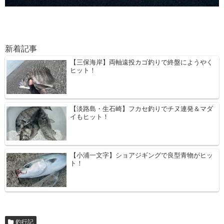
新着記事
【三保海岸】両軸遠投カゴ釣りで終盤にようやく
ヒット！
【淡路島・生石崎】フカセ釣りでチヌ連発＆マダ
イもヒット！
【小浦一文字】ショアジギングで良型青物がヒッ
ト！
釣行記