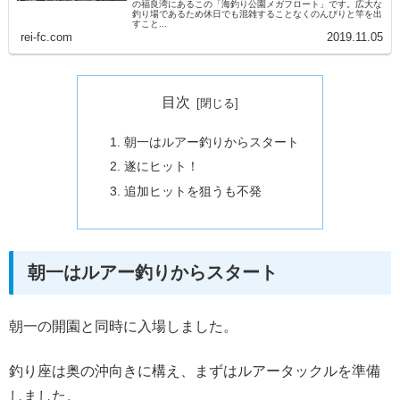
の福良湾にあるこの「海釣り公園メガフロート」です。広大な
釣り場であるため休日でも混雑することなくのんびりと竿を出
すこと...
rei-fc.com
2019.11.05
目次
朝一はルアー釣りからスタート
遂にヒット！
追加ヒットを狙うも不発
朝一はルアー釣りからスタート
朝一の開園と同時に入場しました。
釣り座は奥の沖向きに構え、まずはルアータックルを準備
しました。