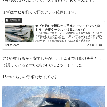
まずはサビキ釣りで餌のアジを確保します。
サビキ釣りで堤防から手軽にアジ・イワシを狙
おう！必要タックル・道具について
サビキ釣りは小型ターゲットの数釣りが可能であり、初心者で
も簡単に釣ることができます。難しいテクニックは必要ではな
く、数ある釣りの中で最もポピュラーと言えるのがこのサビキ
釣りです。今回は釣り初心者が道具を購入する際に...
rei-fc.com
2020.05.04
アジが釣れるか不安でしたが、ボトムまで仕掛けを落とし
て誘っていると幸い割とすぐにヒットしました。
15cmくらいの手頃なサイズです。