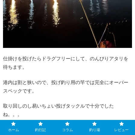
仕掛けを投げたらドラグフリーにして、のんびりアタリを
待ちます。
港内は割と狭いので、投げ釣り用の竿では完全にオーバー
スペックです。
取り回しのし易いちょい投げタックルで十分でした
ね。。。
港内では他にもアナゴ狙いらしき釣り人も居ました。
ホーム
釣行記
コラム
釣り場
レビュー