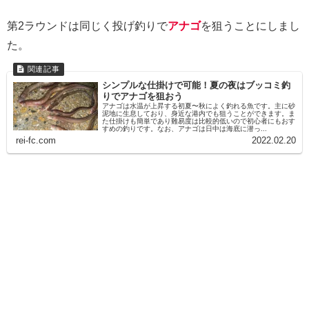
第2ラウンドは同じく投げ釣りで
アナゴ
を狙うことにしまし
た。
シンプルな仕掛けで可能！夏の夜はブッコミ釣
りでアナゴを狙おう
アナゴは水温が上昇する初夏〜秋によく釣れる魚です。主に砂
泥地に生息しており、身近な港内でも狙うことができます。ま
た仕掛けも簡単であり難易度は比較的低いので初心者にもおす
すめの釣りです。なお、アナゴは日中は海底に潜っ...
rei-fc.com
2022.02.20