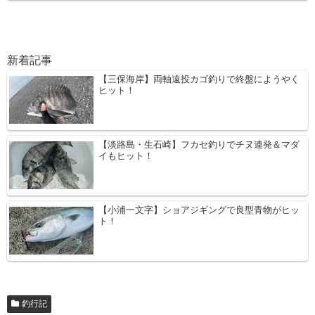
新着記事
【三保海岸】両軸遠投カゴ釣りで終盤にようやく
ヒット！
【淡路島・生石崎】フカセ釣りでチヌ連発＆マダ
イもヒット！
【小浦一文字】ショアジギングで良型青物がヒッ
ト！
釣行記