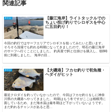
関連記事
【藤江海岸】ライトタックルでの
釣行記
ちょい投げ釣りでシロギスを中心
に五目釣り！
今回の釣行ではサーフエリアでシロギスを狙ってみたいと思います。
そろそろ浅場でも釣れる時期になってきましたので、明石の藤江海岸
のサーフへ行くことにしました。 釣具屋で餌と仕掛けを購入し、朝8時
前に到着しました。 海岸の目...
【大磯港】フカセ釣りで初魚種・
釣行記
ヘダイがヒット
最近クロダイを釣っていなかったので、今回はフカセ釣りをしに神奈
川県の大磯港へやってきました。 時期はもう冬ですがここは相模湾に
面しているため、まだ海水温は厳冬期ほど下がっていないようです。
まだ釣れるチャンスがあると思...