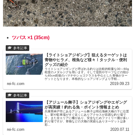
ツバス ×1 (35cm)
【ライトショアジギング】狙えるターゲットは
青物やヒラメ、根魚など様々！タックル・便利
グッズの紹介
ライトショアジギングと呼ばれる釣りは比較的軽量な30～60g
程度のメダルジグを用います。そして堤防やサーフなどの陸か
ら40cm前後のハマチやショゴクラスを中心とした青物がター
ゲットとなります。本格的なショアジギングより手軽...
rei-fc.com
2019.09.23
【アジュール舞子】ショアジギングやエギング
が高実績！釣れる魚・ポイント情報まとめ
兵庫県神戸市にあるアジュール舞子は明石海峡大橋の下に位置
し、駅や駐車場がすぐ近くにありアクセスが容易な釣り場で
す。また全エリアに柵があり、安全なためファミリー層が多い
釣り場ですが、青物などの大物の実績もありターゲットは多
彩...
rei-fc.com
2020.07.11