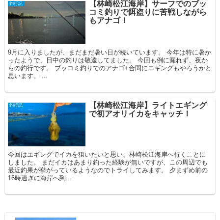
【林崎松江海岸】サーフでのブッ
釣行記
コミ釣りで餌盗りに苦戦しながら
もアナゴ！
9月に入りましたが、まだまだ暑い日が続いています。 今年は特に暑か
ったようで、日中の釣りは敬遠してました。 今回も例に漏れず、夜か
らの釣行です。 ブッコミ釣りでのアナゴ+合間にエギングもやろうかと
思います。 ...
【林崎松江海岸】ライトエギング
釣行記
で初アオリイカをキャッチ！
今回はエギングでイカを狙いたいと思い、林崎松江海岸へ行くことに
しました。 まだイカはあまり釣った経験が無いですが、この周辺でも
最近釣果が挙がっているようなのでトライしてみます。 夕まずめ前の
16時過ぎに海岸へ到...