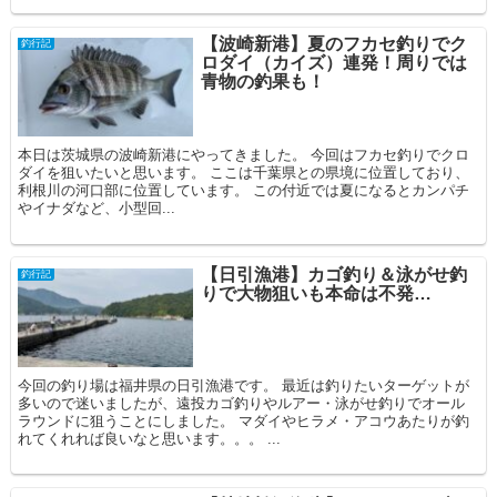
【波崎新港】夏のフカセ釣りでク
釣行記
ロダイ（カイズ）連発！周りでは
青物の釣果も！
本日は茨城県の波崎新港にやってきました。 今回はフカセ釣りでクロ
ダイを狙いたいと思います。 ここは千葉県との県境に位置しており、
利根川の河口部に位置しています。 この付近では夏になるとカンパチ
やイナダなど、小型回...
【日引漁港】カゴ釣り＆泳がせ釣
釣行記
りで大物狙いも本命は不発…
今回の釣り場は福井県の日引漁港です。 最近は釣りたいターゲットが
多いので迷いましたが、遠投カゴ釣りやルアー・泳がせ釣りでオール
ラウンドに狙うことにしました。 マダイやヒラメ・アコウあたりが釣
れてくれれば良いなと思います。。。 ...