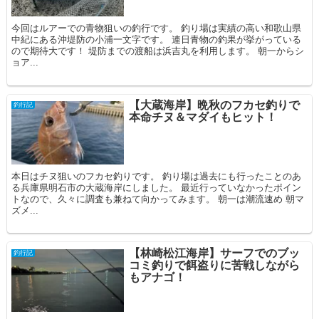
今回はルアーでの青物狙いの釣行です。 釣り場は実績の高い和歌山県
中紀にある沖堤防の小浦一文字です。 連日青物の釣果が挙がっている
ので期待大です！ 堤防までの渡船は浜吉丸を利用します。 朝一からシ
ョア...
【大蔵海岸】晩秋のフカセ釣りで
釣行記
本命チヌ＆マダイもヒット！
本日はチヌ狙いのフカセ釣りです。 釣り場は過去にも行ったことのあ
る兵庫県明石市の大蔵海岸にしました。 最近行っていなかったポイン
トなので、久々に調査も兼ねて向かってみます。 朝一は潮流速め 朝マ
ズメ...
【林崎松江海岸】サーフでのブッ
釣行記
コミ釣りで餌盗りに苦戦しながら
もアナゴ！