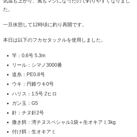
気温も上がり、風もマシになったので釣りやすくなりまし
た。
一旦休憩して12時頃に釣り再開です。
本日は以下のフカセタックルを使用しました。
竿：0.6号 5.3m
リール：シマノ3000番
道糸：PE0.8号
ウキ：円錐ウキ0号
ハリス：1.5号 2ヒロ
ガン玉：G5
針：チヌ針2号
撒き餌：湾チヌスペシャル1袋＋生オキアミ3kg
付け餌：生オキアミ