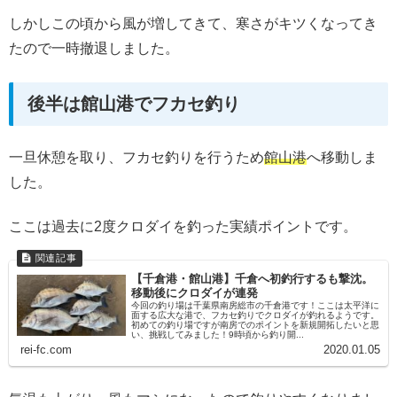
しかしこの頃から風が増してきて、寒さがキツくなってき
たので一時撤退しました。
後半は館山港でフカセ釣り
一旦休憩を取り、フカセ釣りを行うため
館山港
へ移動しま
した。
ここは過去に2度クロダイを釣った実績ポイントです。
【千倉港・館山港】千倉へ初釣行するも撃沈。
移動後にクロダイが連発
今回の釣り場は千葉県南房総市の千倉港です！ここは太平洋に
面する広大な港で、フカセ釣りでクロダイが釣れるようです。
初めての釣り場ですが南房でのポイントを新規開拓したいと思
い、挑戦してみました！9時頃から釣り開...
rei-fc.com
2020.01.05