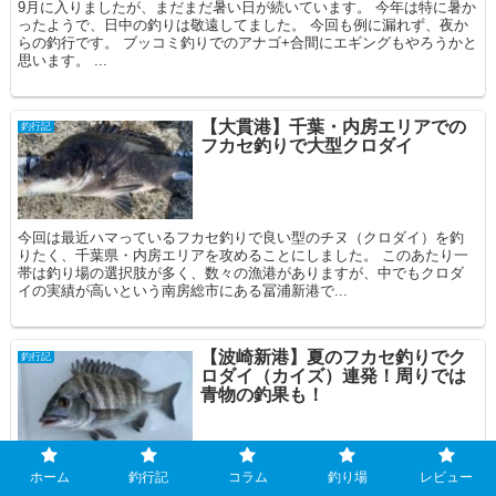
9月に入りましたが、まだまだ暑い日が続いています。 今年は特に暑か
ったようで、日中の釣りは敬遠してました。 今回も例に漏れず、夜か
らの釣行です。 ブッコミ釣りでのアナゴ+合間にエギングもやろうかと
思います。 ...
【大貫港】千葉・内房エリアでの
釣行記
フカセ釣りで大型クロダイ
今回は最近ハマっているフカセ釣りで良い型のチヌ（クロダイ）を釣
りたく、千葉県・内房エリアを攻めることにしました。 このあたり一
帯は釣り場の選択肢が多く、数々の漁港がありますが、中でもクロダ
イの実績が高いという南房総市にある冨浦新港で...
【波崎新港】夏のフカセ釣りでク
釣行記
ロダイ（カイズ）連発！周りでは
青物の釣果も！
本日は茨城県の波崎新港にやってきました。 今回はフカセ釣りでクロ
ホーム
釣行記
コラム
釣り場
レビュー
ダイを狙いたいと思います。 ここは千葉県との県境に位置しており、