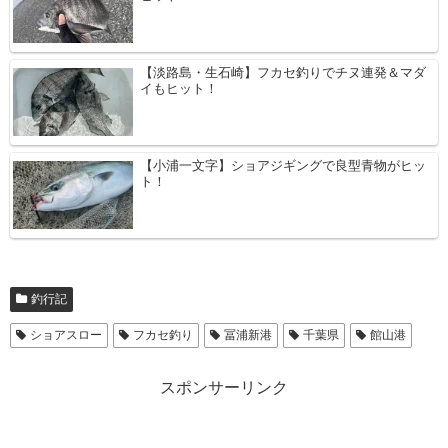
【淡路島・生石崎】フカセ釣りでチヌ連発＆マダ
イもヒット！
【小浦一文字】ショアジギングで良型青物がヒッ
ト！
釣行記
ショアスロー
フカセ釣り
冨浦新港
千葉県
館山港
スポンサーリンク