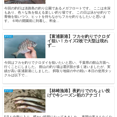
今回の釣行は淡路島の釣り公園であるメガフロートです。 ここは水深
もあり、色々な魚を狙える楽しい釣り場です。 この日は泳がせ釣りで
青物を狙いつつ、ヒットを待ちながらフカセ釣りもしたいと思いま
す。 ６時の開園前に到着し、料金...
【富浦新港】フカセ釣りでクロダ
釣行記
イ狙い！カイズ2枚で大型は現れ
ず…
今回はフカセ釣りでクロダイを狙いたいと思い、千葉県の館山方面へ
行くことにしました。 館山の釣り場は選択肢が多く迷いましたが、実
績が高い富浦新港にしました。 餌取り地獄の中の戦い 本日の使用タッ
クルは以下で...
【林崎漁港】夜釣りでのちょい投
釣行記
げで今シーズン初のアナゴ！
5月も中盤に入り、暖かい時期になってきました。 夜間の寒さもなくな