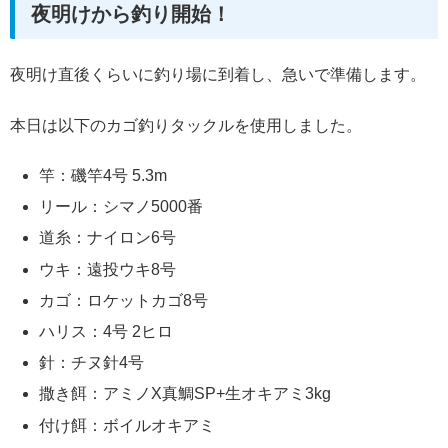
夜明けから釣り開始！
夜明け直後くらいに釣り場に到着し、急いで準備します。
本日は以下のカゴ釣りタックルを使用しました。
竿：磯竿4号 5.3m
リール：シマノ5000番
道糸：ナイロン6号
ウキ：遠投ウキ8号
カゴ：ロケットカゴ8号
ハリス：4号 2ヒロ
針：チヌ針4号
撒き餌：アミノX真鯛SP+生オキアミ3kg
付け餌：ボイルオキアミ