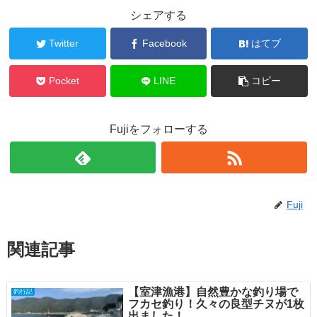
シェアする
Twitter
Facebook
はてブ
Pocket
LINE
コピー
Fujiをフォローする
Fuji
関連記事
【室津漁港】自然豊かな釣り場で
釣行記
フカセ釣り！久々の良型チヌが1枚
出ました！