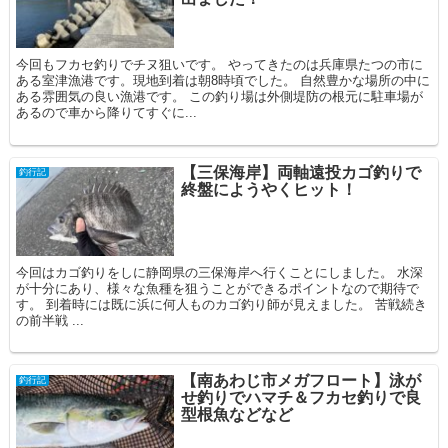
今回もフカセ釣りでチヌ狙いです。 やってきたのは兵庫県たつの市に
ある室津漁港です。現地到着は朝8時頃でした。 自然豊かな場所の中に
ある雰囲気の良い漁港です。 この釣り場は外側堤防の根元に駐車場が
あるので車から降りてすぐに...
【三保海岸】両軸遠投カゴ釣りで
釣行記
終盤にようやくヒット！
今回はカゴ釣りをしに静岡県の三保海岸へ行くことにしました。 水深
が十分にあり、様々な魚種を狙うことができるポイントなので期待で
す。 到着時には既に浜に何人ものカゴ釣り師が見えました。 苦戦続き
の前半戦 ...
【南あわじ市メガフロート】泳が
釣行記
せ釣りでハマチ＆フカセ釣りで良
型根魚などなど