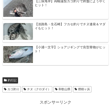
【三保海岸】両軸遠投カゴ釣りで終盤にようやく
ヒット！
【淡路島・生石崎】フカセ釣りでチヌ連発＆マダ
イもヒット！
【小浦一文字】ショアジギングで良型青物がヒッ
ト！
釣行記
カゴ釣り
チヌ（クロダイ）
和歌山県
煙樹ヶ浜
スポンサーリンク