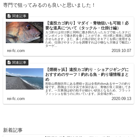
専門で狙ってみるのも良いと思いました！
【遠投カゴ釣り】マダイ・青物狙いも可能！必
要な道具について（タックル・仕掛け編）
カゴ釣りは付け餌と同時に撒き餌の入ったカゴで狙ったタナに
ピンポイントで撒き餌を撒くことができ、付け餌と簡単に同調
させられます。また、多くの魚が好むオキアミを餌に使用する
ため、仕掛けやタックルを調整すれば小物なら大物まで幅広い
ターゲ...
rei-fc.com
2019.10.07
【煙樹ヶ浜】遠投カゴ釣り・ショアジギングに
おすすめのサーフ！釣れる魚・釣り場情報まと
め
和歌山県御坊市にある煙樹ヶ浜は全長約4kmあるサーフの釣り
場です。西側はゴロタ浜で水深があり、青物が良く回遊してき
ます。一方東側は砂の粒子が細かい砂浜となるため、フラット
フィッシュを狙うのに向いています。浜全域が釣...
rei-fc.com
2020.09.13
新着記事