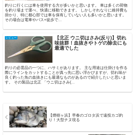
釣りに行くには車を使用する方が多いかと思います。 車は多くの荷物
を釣り場まで運べ、快適に移動できます。 しかしそれなりに維持費も
掛かり、特に都心部では車を保有していない人も多いかと思います。
その場合は電車やバス+徒歩で...
【北正 ウニ切はさみ(反り)】切れ
レビュー
味抜群！血抜きやトゲの除去にも
最適でした
釣りの必需品の一つに、ハサミがあります。 主な用途は仕掛けを作る
際にラインをカットすることが真っ先に思い浮かびますが、切れ味が
良く釣った魚の血抜きにも最適なものがあるので紹介したいと思いま
す。 その製品は北正 「ウニ切はさみ(...
【煙樹ヶ浜】早春のゴロタ浜で遠投カゴ釣
り！大型チヌ現る