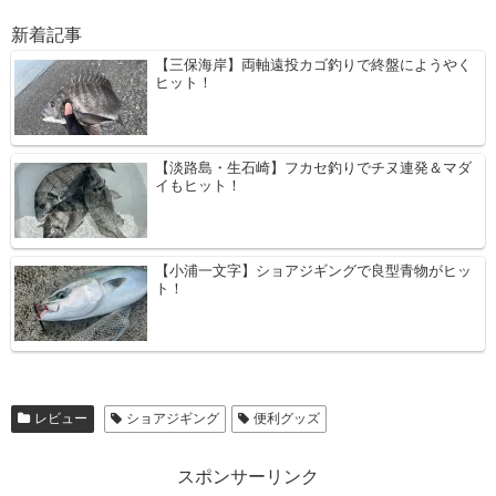
新着記事
【三保海岸】両軸遠投カゴ釣りで終盤にようやく
ヒット！
【淡路島・生石崎】フカセ釣りでチヌ連発＆マダ
イもヒット！
【小浦一文字】ショアジギングで良型青物がヒッ
ト！
レビュー
ショアジギング
便利グッズ
スポンサーリンク