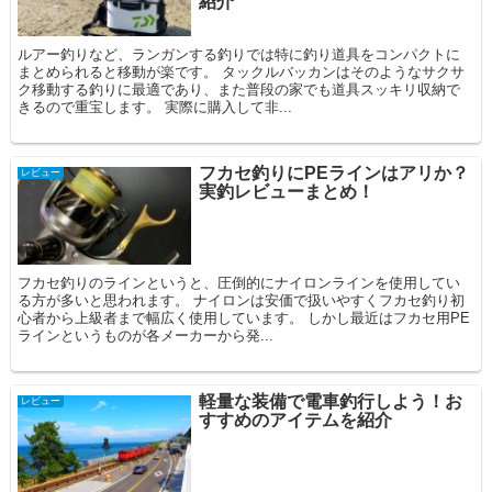
紹介
ルアー釣りなど、ランガンする釣りでは特に釣り道具をコンパクトに
まとめられると移動が楽です。 タックルバッカンはそのようなサクサ
ク移動する釣りに最適であり、また普段の家でも道具スッキリ収納で
きるので重宝します。 実際に購入して非...
フカセ釣りにPEラインはアリか？
レビュー
実釣レビューまとめ！
フカセ釣りのラインというと、圧倒的にナイロンラインを使用してい
る方が多いと思われます。 ナイロンは安価で扱いやすくフカセ釣り初
心者から上級者まで幅広く使用しています。 しかし最近はフカセ用PE
ラインというものが各メーカーから発...
軽量な装備で電車釣行しよう！お
レビュー
すすめのアイテムを紹介