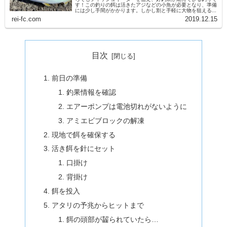
す！この釣りの餌は活きたアジなどの小魚が必要となり、準備
には少し手間がかかります。しかし割と手軽に大物を狙える...
rei-fc.com
2019.12.15
目次
前日の準備
釣果情報を確認
エアーポンプは電池切れがないように
アミエビブロックの解凍
現地で餌を確保する
活き餌を針にセット
口掛け
背掛け
餌を投入
アタリの予兆からヒットまで
餌の頭部が齧られていたら…