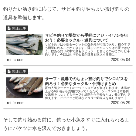
釣りたい活き餌に応じて、サビキ釣りやちょい投げ釣りの
道具を準備します。
サビキ釣りで堤防から手軽にアジ・イワシを狙
おう！必要タックル・道具について
サビキ釣りは小型ターゲットの数釣りが可能であり、初心者で
も簡単に釣ることができます。難しいテクニックは必要ではな
く、数ある釣りの中で最もポピュラーと言えるのがこのサビキ
釣りです。今回は釣り初心者が道具を購入する際に...
rei-fc.com
2020.05.04
サーフ・漁港でのちょい投げ釣りでシロギスを
釣ろう！必要なタックル・仕掛けまとめ
夏の人気ターゲットの一つにシロギスが挙げられます。水温が
上がる6月頃から浅場にやってくるため、シーズン中は本格的
な遠投をしなくてもサーフや堤防から手軽なちょい投げ釣りで
狙えます。ビビビッと明確なアタリで釣り人を楽しませてく...
rei-fc.com
2020.05.29
そして釣り始める前に、釣った小魚をすぐに入れられるよ
うにバケツに水を汲んでおきましょう。