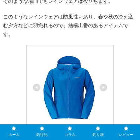
そのような場面でもレインウェアは役立ちます。
このようなレインウェアは防風性もあり、春や秋の冷え込
む夕方などに羽織れるので、結構出番のあるアイテムで
す。
シマノ(SHIMANO)
ホーム
釣行記
コラム
釣り場
レビュー
シマノ(SHIMANO) XEFO・DUR