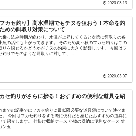
2020.03.13
フカセ釣り】高水温期でもチヌを狙おう！本命を釣
ための餌取り対策について
の乗っ込み時期が終わり、水温が上昇してくると次第に餌取りの各
小魚の活性も上がってきます。 そのため夏～秋のフカセ釣りはこの
取りを躱せるかどうかがチヌの釣果に大きく影響します。 今回はフ
セ釣りでそのような餌取りに対して、...
2020.03.07
カセ釣りがさらに捗る！おすすめの便利な道具を紹
れまでの記事ではフカセ釣りに最低限必要な道具類について述べま
た。 今回はフカセ釣りをする際に便利だと感じたおすすめの道具に
いて紹介します。 仕掛け収納ケース 小物の収納に便利なケース 針
ン玉...