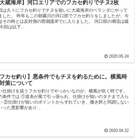
大蔵海岸】河口エリアでのフカセ釣りでチヌ2枚
回は久々にフカセ釣りでチヌを狙いに大蔵海岸のベランダにやって
ました。 昨年もこの朝霧川の河口部でフカセ釣りをしましたが、今
はその時とは反対側の西側護岸でに入りました。 河口部の潮流は緩
 今回は以下...
2020.05.24
フカセ釣り】悪条件でもチヌを釣るために。横風時
対策について
い仕掛けを扱うフカセ釣りでやっかいなのが、横風が吹く時です。
の条件では ①道糸が風で引っ張られ、仕掛けが狙いのタナまで入ら
い ②仕掛けが狙いのポイントからずれていき、撒き餌と同調しない
いった悪影響があり...
2020.04.22