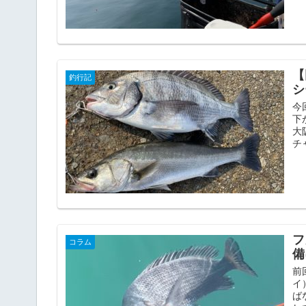
【
釣行記
シ
今
下
大
チ
フ
コラム
備
前
イ
ば