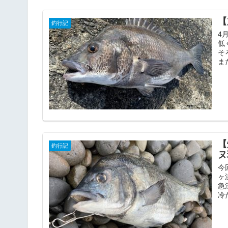
【
釣行記
4
低
そ
ま
【
釣行記
ヌ
今
ヶ
急
冷