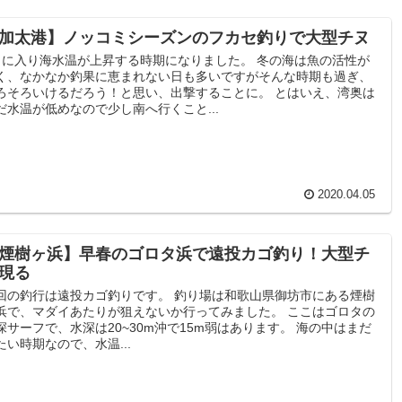
加太港】ノッコミシーズンのフカセ釣りで大型チヌ
月に入り海水温が上昇する時期になりました。 冬の海は魚の活性が
く、なかなか釣果に恵まれない日も多いですがそんな時期も過ぎ、
ろそろいけるだろう！と思い、出撃することに。 とはいえ、湾奥は
だ水温が低めなので少し南へ行くこと...
2020.04.05
煙樹ヶ浜】早春のゴロタ浜で遠投カゴ釣り！大型チ
現る
回の釣行は遠投カゴ釣りです。 釣り場は和歌山県御坊市にある煙樹
浜で、マダイあたりが狙えないか行ってみました。 ここはゴロタの
深サーフで、水深は20~30m沖で15m弱はあります。 海の中はまだ
たい時期なので、水温...