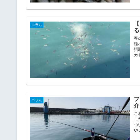
【
コラム
る
春
種
餌
カ
フ
コラム
介
こ
し
つ
やガ