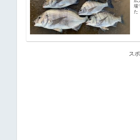
広
場
た
スポ