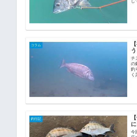
し
【
コラム
う
チ
の
釣
く
【
釣行記
に
今