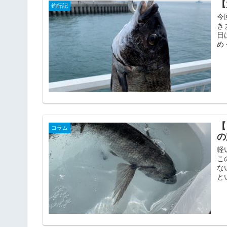
【
釣行記
今
き
日
め
【
コラム
の
軽
こ
な
と