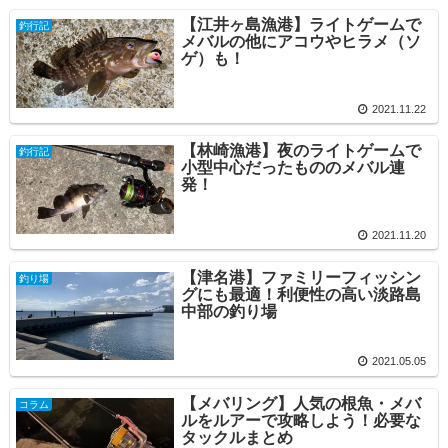
【江井ヶ島漁港】ライトゲームで
釣行記
メバルの他にアコウやヒラメ（ソ
ゲ）も！
2021.11.22
【林崎漁港】夜のライトゲームで
釣行記
小型中心だったもののメバル連
発！
2021.11.20
【津名港】ファミリーフィッシン
釣り場
グにも最適！利便性の高い淡路島
中部の釣り場
2021.05.05
【メバリング】人気の根魚・メバ
コラム
ルをルアーで攻略しよう！必要な
タックルまとめ