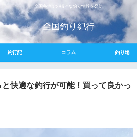
全国各地での様々な釣り情報を発信
全国釣り紀行
釣行記
コラム
釣り場
ると快適な釣行が可能！買って良かっ