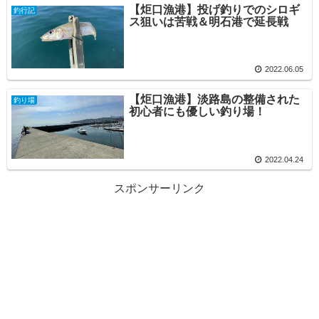
【炬口漁港】投げ釣りでのシロギ
釣行記
ス狙いは苦戦＆明石港で延長戦
2022.06.05
【炬口漁港】淡路島の整備された
釣り場
初心者にも優しい釣り場！
2022.04.24
スポンサーリンク