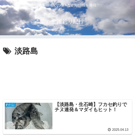
全国各地での様々な釣り情報を発信
全国釣り紀行
淡路島
【淡路島・生石崎】フカセ釣りで
釣行記
チヌ連発＆マダイもヒット！
2025.04.13