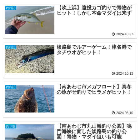
【吹上浜】遠投カゴ釣りで青物が
釣行記
ヒット！しかし本命マダイは来ず
2024.10.27
淡路島でルアーゲーム！津名港で
釣行記
タチウオがヒット！
2024.10.13
【南あわじ市メガフロート】真冬
釣行記
の泳がせ釣りでヒラメがヒット！
2024.03.10
【南あわじ市丸山海釣り公園】鳴
釣り場
門海峡に面した淡路島の釣り公
園！青物・マダイ狙いも可能