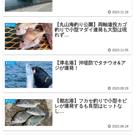
2023.11.18
【丸山海釣り公園】両軸遠投カゴ
釣行記
釣りで小型マダイ連発も大型は現
れず…
2023.11.05
【津名港】沖堤防でタチウオ&ア
釣行記
ジが連発！
2023.08.29
【都志港】フカセ釣りで小型キビ
釣行記
レが連発するも良型はヒットな
し…
2022.06.18