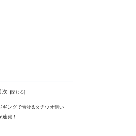
目次
ジギングで青物&タチウオ狙い
が連発！