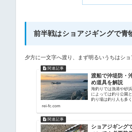
前半戦はショアジギングで青
夕方に一文字へ渡り、まず明るいうちはショ
渡船で沖堤防・
め道具を解説
海釣りでは漁港や砂
によっては釣り公園
釣り場は釣り人も多く
rei-fc.com
ショアジギング