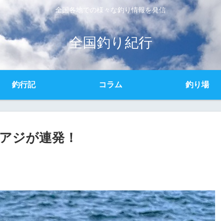
全国各地での様々な釣り情報を発信
全国釣り紀行
釣行記
コラム
釣り場
&アジが連発！