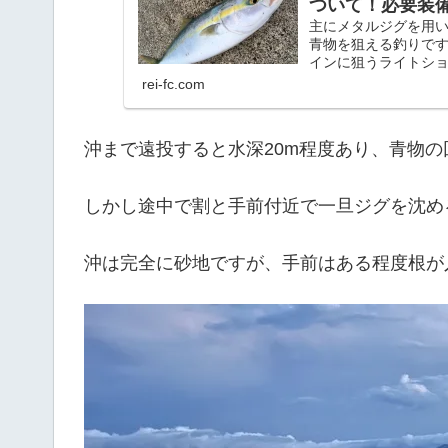
ついて！必要装
主にメタルジグを用
青物を狙える釣りで
インに狙うライトショ
rei-fc.com
沖まで遠投すると水深20m程度あり、青物
しかし途中で割と手前付近で一旦ジグを沈め
沖は完全に砂地ですが、手前はある程度根が