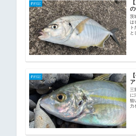
【
釣行記
の
茨
は
ト
と
【
釣行記
ア
三
に
狙
力