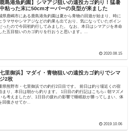
鹿島港魚釣園】シマアジ狙いの遠投カゴ釣り！猛暑
中粘った末に50cmオーバーの良型が来ました
城県鹿嶋市にある鹿島港魚釣園は夏から青物の回遊が始まり、時に
ヒラマサやシマアジなどの釣果も出ており、気になっていたポイン
だったので今回初釣行してみました。 なお、本日はシマアジを本命
した五目狙いのカゴ釣りを行おうと思います。...
2020.08.15
七里御浜】マダイ・青物狙いの遠投カゴ釣りでシマ
ジ2枚
重県熊野市・七里御浜での釣行2日目です。 前日は釣り場近くの宿
泊まり、本日は朝から釣ります。 1日目の釣行記はこちら↓ 朝マズメ
いも考えましたが、1日目の疲れの影響で睡眠欲が勝ってしまい、体
を回復させてか...
2019.10.06