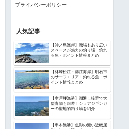
プライバシーポリシー
人気記事
【沖ノ島護岸】磯場もあり広い
スペースが魅力の釣り場！釣れ
る魚・ポイント情報まとめ
【林崎松江・藤江海岸】明石市
のサーフエリア！釣れる魚・ポ
イント情報まとめ
【室戸岬漁港】潮通し抜群で大
型青物も回遊！ショアジギンガ
ーの聖地的釣り場を紹介
【串本漁港】魚影の濃い近畿屈