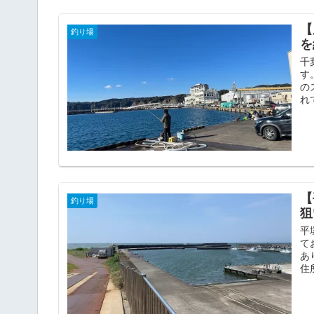
【
釣り場
を
千
す
の
れ
【
釣り場
狙
平
て
あ
住所