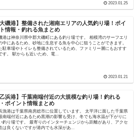
2023.01.25
大磯港】整備された湘南エリアの人気釣り場！ポイ
ト情報・釣れる魚まとめ
磯港は神奈川県中郡大磯町にある釣り場です。 相模湾のサーフエリ
の中にあるため、砂地に生息する魚を中心に狙うことができます。
た駐車場やトイレも整備されているため、ファミリー層にもおすす
です。 駅からも近いため、電...
2023.01.21
乙浜港】千葉南端付近の大規模な釣り場！釣れる
・ポイント情報まとめ
浜漁港は千葉県南房総市に位置しています。 太平洋に面した千葉県
最南端付近にあるため黒潮の影響も受け、冬でも海水温が下がりに
い釣り場です。 最寄りのインターチェンジから距離があり、アクセ
性は良くないですが港内でも水深があ...