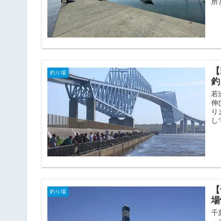
所
【
釣り場
釣
若
伸
り
し
【
釣り場
場
千