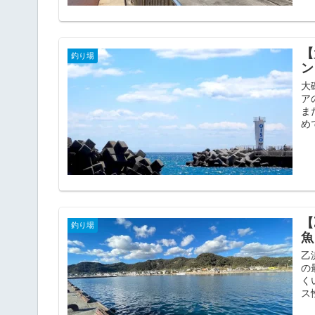
【
釣り場
ン
大
ア
ま
め
【
釣り場
魚
乙
の
く
ス