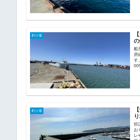
【
釣り場
の
船
房
す
005
【
釣り場
り
炬
お
レ