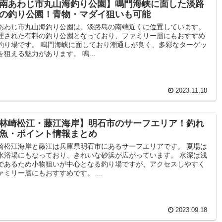
南あわじ市丸山海釣り公園】鳴門海峡に面した淡路
の釣り公園！青物・マダイ狙いも可能
あわじ市丸山海釣り公園は、淡路島の南端近くに位置しています。
理された有料の釣り公園となっており、ファミリー層にもおすすめ
釣り場です。 鳴門海峡に面しており潮通しが良く、多彩なターゲッ
を狙える魅力があります。 鳴...
2023.11.18
林崎松江・藤江海岸】明石市のサーフエリア！釣れ
魚・ポイント情報まとめ
崎松江海岸と藤江は兵庫県明石市にあるサーフエリアです。 夏場は
水浴場にもなっており、きれいな砂浜が広がっています。 水深は浅
であるため小物狙いが中心となる釣り場ですが、アクセスしやすく
ァミリー層にもおすすめです。 ...
2023.09.18