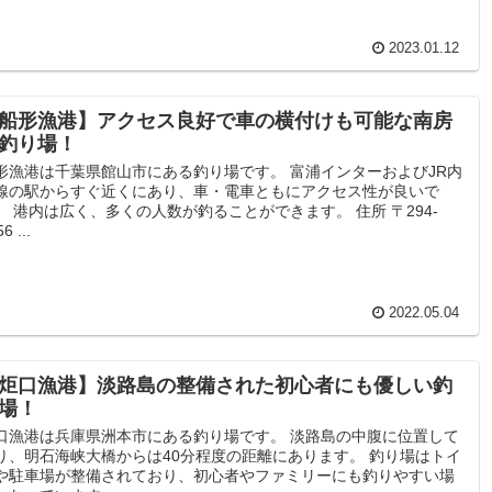
2023.01.12
船形漁港】アクセス良好で車の横付けも可能な南房
釣り場！
形漁港は千葉県館山市にある釣り場です。 富浦インターおよびJR内
線の駅からすぐ近くにあり、車・電車ともにアクセス性が良いで
。 港内は広く、多くの人数が釣ることができます。 住所 〒294-
6 ...
2022.05.04
炬口漁港】淡路島の整備された初心者にも優しい釣
場！
口漁港は兵庫県洲本市にある釣り場です。 淡路島の中腹に位置して
り、明石海峡大橋からは40分程度の距離にあります。 釣り場はトイ
や駐車場が整備されており、初心者やファミリーにも釣りやすい場