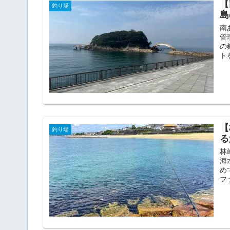
【
釣り場
島
南
管
の
ト
【
釣り場
る
林
海
め
フ