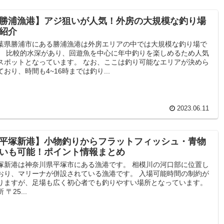
勝浦漁港】アジ狙いが人気！外房の大規模な釣り場
紹介
葉県勝浦市にある勝浦漁港は外房エリアの中では大規模な釣り場で
。 比較的水深があり、回遊魚を中心に年中釣りを楽しめるため人気
スポットとなっています。 なお、ここは釣り可能なエリアが決めら
ており、時間も4~16時までは釣り...
2023.06.11
平塚新港】小物釣りからフラットフィッシュ・青物
いも可能！ポイント情報まとめ
塚新港は神奈川県平塚市にある漁港です。 相模川の河口部に位置し
おり、マリーナが併設されている漁港です。 入場可能時間の制約が
りますが、足場も広く初心者でも釣りやすい場所となっています。
 〒25...