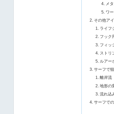
メタ
ワー
その他ア
ライフ
フック
フィッ
ストリ
ルアー
サーフで
離岸流
地形の
流れ込
サーフで