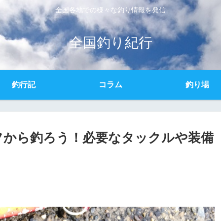
全国各地での様々な釣り情報を発信
全国釣り紀行
釣行記
コラム
釣り場
フから釣ろう！必要なタックルや装備