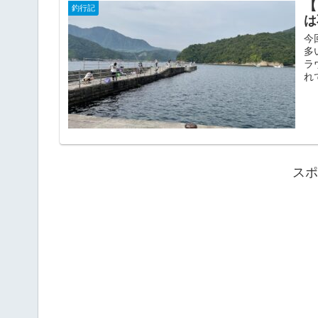
【
釣行記
は
今
多
ラ
れ
スポ