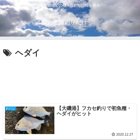
全国各地での様々な釣り情報を発信
全国釣り紀行
ヘダイ
【大磯港】フカセ釣りで初魚種・
釣行記
ヘダイがヒット
2020.12.27