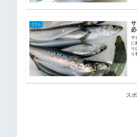
サ
コラム
必
サ
に
り
り
スポ