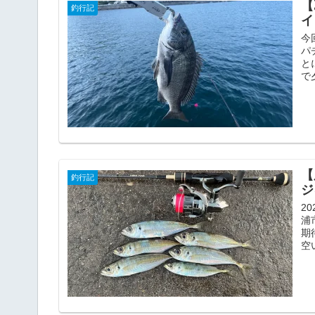
【
釣行記
イ
今
パ
と
で
【
釣行記
ジ
2
浦
期
空