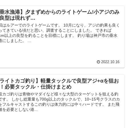
垂水漁港】夕まずめからのライトゲーム!小アジのみ
良型は現れず…
回はルアーでのライトゲームです。 10月になり、アジの釣果も良く
ってきている頃だと思い、調査することにしました。 できれば
0cm以上の良型を釣ることを目標にします。 釣り場は神戸市の垂水
港にしました。 ...
2022.10.16
ライトカゴ釣り】軽量タックルで良型アジ+αを狙お
！必要タックル・仕掛けまとめ
投カゴ釣りは青物やマダイなど様々な大型のターゲットを狙える釣
です。 しかし総重量も700g以上のタックルで、10~15号クラスのカ
をフルキャストするこの釣りは体力的には中々ハードです。 また飛
離を必要としない港...