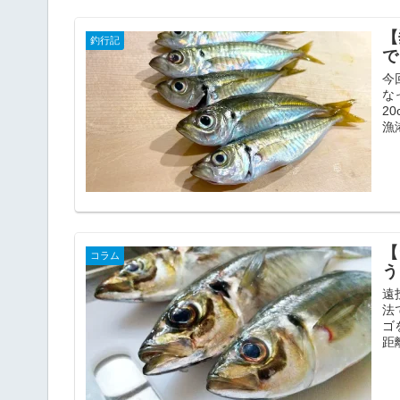
【
釣行記
で
今
な
2
漁
【
コラム
う
遠
法
ゴ
距