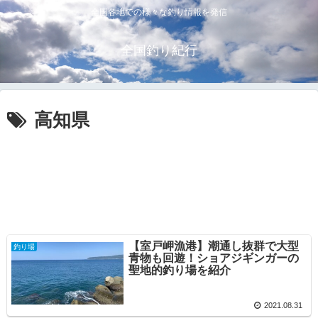
全国各地での様々な釣り情報を発信
全国釣り紀行
高知県
【室戸岬漁港】潮通し抜群で大型
釣り場
青物も回遊！ショアジギンガーの
聖地的釣り場を紹介
2021.08.31