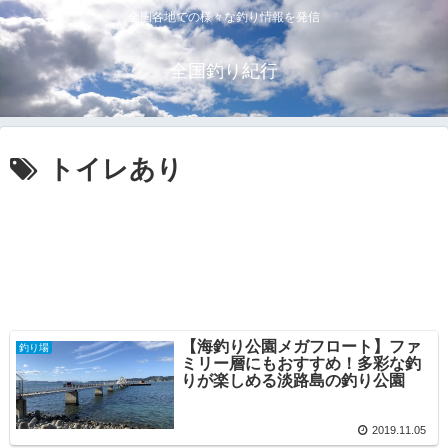
全国各地での様々な釣り情報を発信
全国釣り紀行
トイレあり
【海釣り公園メガフロート】ファ
釣り場
ミリー層にもおすすめ！多彩な釣
りが楽しめる淡路島の釣り公園
2019.11.05