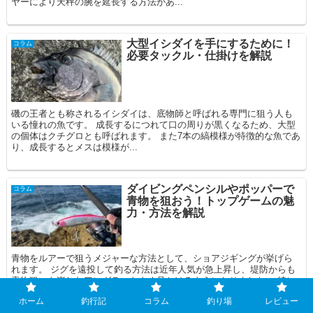
ヤーにより天秤の腕を延長する方法があ...
大型イシダイを手にするために！
コラム
必要タックル・仕掛けを解説
磯の王者とも称されるイシダイは、底物師と呼ばれる専門に狙う人も
いる憧れの魚です。 成長するにつれて口の周りが黒くなるため、大型
の個体はクチグロとも呼ばれます。 また7本の縞模様が特徴的な魚であ
り、成長するとメスは模様が...
ダイビングペンシルやポッパーで
コラム
青物を狙おう！トップゲームの魅
力・方法を解説
青物をルアーで狙うメジャーな方法として、ショアジギングが挙げら
れます。 ジグを遠投して釣る方法は近年人気が急上昇し、堤防からも
青物狙いを楽しむアングラーをよく見かけるようになりました。 特に
40g程度の比較的軽めのジグを使用す...
ホーム
釣行記
コラム
釣り場
レビュー