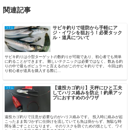
関連記事
サビキ釣りで堤防から手軽にア
コラム
ジ・イワシを狙おう！必要タック
ル・道具について
サビキ釣りは小型ターゲットの数釣りが可能であり、初心者でも簡単
に釣ることができます。 難しいテクニックは必要ではなく、数ある釣
りの中で最もポピュラーと言えるのがこのサビキ釣りです。 今回は釣
り初心者が道具を購入する際に...
【遠投カゴ釣り】天秤にひと工夫
コラム
してハリス絡みを防止！釣果アッ
プにおすすめの小ワザ
遠投カゴ釣りで注意が必要なのがハリス絡みです。 投入時に絡みが起
こったまま気づかずに仕掛けを流していても魚は掛からず、無駄な時
間を過ごすことになります。 そのリスクを防ぐための技として、ワイ