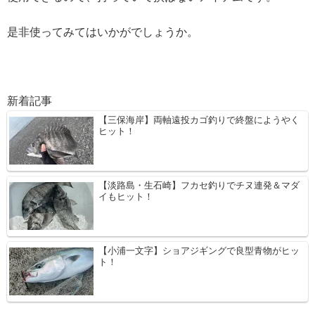
是非使ってみてはいかがでしょうか。
新着記事
【三保海岸】両軸遠投カゴ釣りで終盤にようやく
ヒット！
【淡路島・生石崎】フカセ釣りでチヌ連発＆マダ
イもヒット！
【小浦一文字】ショアジギングで良型青物がヒッ
ト！