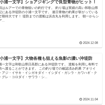
小浦一文字】ショアジギングで良型青物がヒット！
回はルアーでの青物狙いの釣行です。 釣り場は実績の高い和歌山県
紀にある沖堤防の小浦一文字です。 連日青物の釣果が挙がっている
で期待大です！ 堤防までの渡船は浜吉丸を利用します。 朝一からシ
...
2024.12.08
小浦一文字】大物各種も狙える魚影の濃い沖堤防
浦一文字は和歌山県日高郡にある沖堤防です。 渡船を利用し有料で
防へ渡ることができます。 この釣り場での確認済み釣果 アオリイ
・アジ・イサキ・イシガキダイ・イシダイ・ガシラ・カワハギ・ク
・グレ・コロダイ・サワラ・シ...
2024.11.04