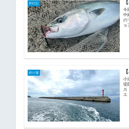
【
釣行記
今
中
の
ョア
【
釣り場
小
堤
カ
エ