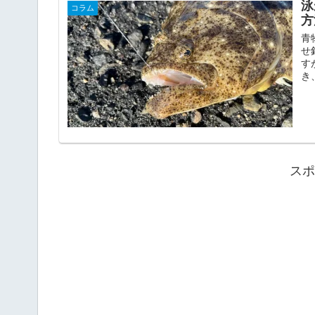
泳
コラム
方
青
せ
す
き
スポ