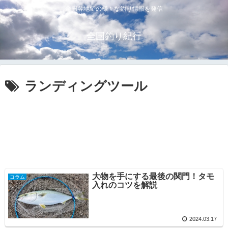
全国各地での様々な釣り情報を発信
全国釣り紀行
ランディングツール
大物を手にする最後の関門！タモ
コラム
入れのコツを解説
2024.03.17